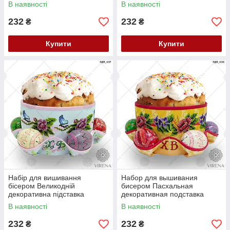
ПДП-005
ПДП-006
В наявності
В наявності
232
232
₴
₴
Купити
Купити
Набір для вишивання
Набор для вышивания
бісером Великодній
бисером Пасхальная
декоративна підставка
декоративная подставка
ПДП-007
ПДП-008
В наявності
В наявності
232
232
₴
₴