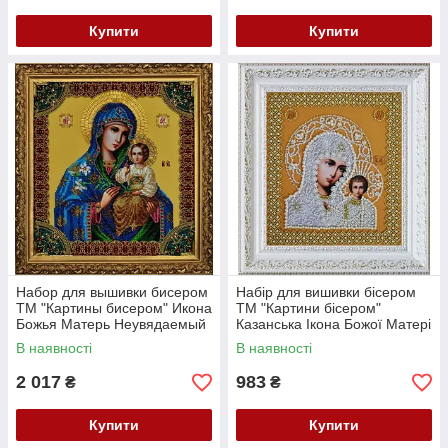
Купити
Купити
Набор для вышивки бисером
Набір для вишивки бісером
ТМ "Картины бисером" Икона
ТМ "Картини бісером"
Божья Матерь Неувядаемый
Казанська Ікона Божої Матері
цвет Р-203
(золото) Р-206
В наявності
В наявності
2 017
983
₴
₴
Купити
Купити