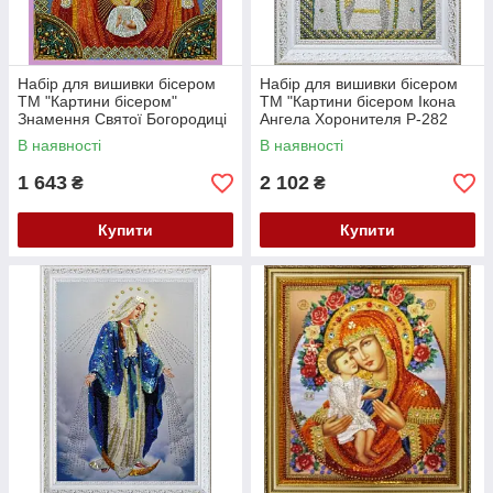
Набір для вишивки бісером
Набір для вишивки бісером
ТМ "Картини бісером"
ТМ "Картини бісером Ікона
Знамення Святої Богородиці
Ангела Хоронителя Р-282
Р-272
В наявності
В наявності
1 643
2 102
₴
₴
Купити
Купити