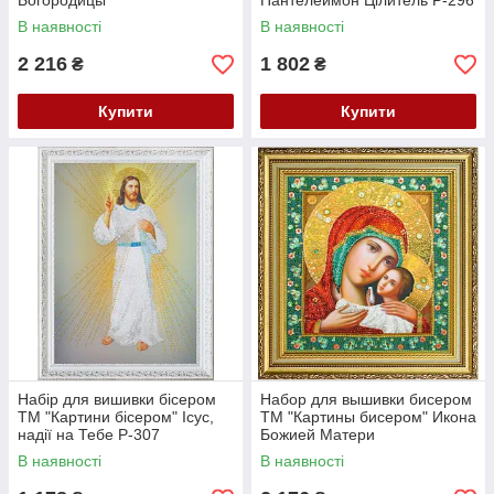
Богородицы
Пантелеймон Цілитель Р-296
"Иерусалимская" Р-291
В наявності
В наявності
2 216
1 802
₴
₴
Купити
Купити
Набір для вишивки бісером
Набор для вышивки бисером
ТМ "Картини бісером" Ісус,
ТМ "Картины бисером" Икона
надії на Тебе Р-307
Божией Матери
Касперовская Р-313
В наявності
В наявності