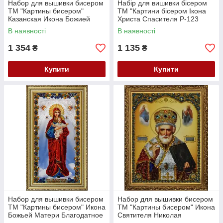
Набор для вышивки бисером
Набір для вишивки бісером
ТМ "Картины бисером"
ТМ "Картини бісером Ікона
Казанская Икона Божией
Христа Спасителя Р-123
Матери Р-108
В наявності
В наявності
1 354
1 135
₴
₴
Купити
Купити
Набор для вышивки бисером
Набор для вышивки бисером
ТМ "Картины бисером" Икона
ТМ "Картины бисером" Икона
Божьей Матери Благодатное
Святителя Николая