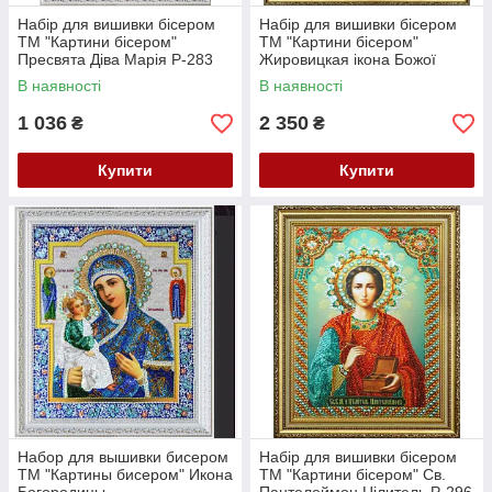
Набір для вишивки бісером
Набір для вишивки бісером
ТМ "Картини бісером"
ТМ "Картини бісером"
Пресвята Діва Марія Р-283
Жировицкая ікона Божої
Матері, Р-286
В наявності
В наявності
1 036
2 350
₴
₴
Купити
Купити
Набор для вышивки бисером
Набір для вишивки бісером
ТМ "Картины бисером" Икона
ТМ "Картини бісером" Св.