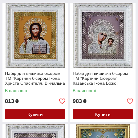
Набір для вишивки бісером
Набір для вишивки бісером
ТМ "Картини бісером Ікона
ТМ "Картини бісером"
Христа Спасителя. Вінчальна
Казанська Ікона Божої
пара (золото) Р-207
Матері. Вінчальна пара
В наявності
В наявності
Р-208
813
983
₴
₴
Купити
Купити