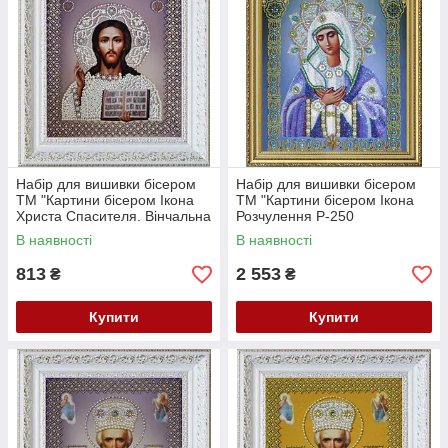
Набір для вишивки бісером
Набір для вишивки бісером
ТМ "Картини бісером Ікона
ТМ "Картини бісером Ікона
Христа Спасителя. Вінчальна
Розчулення Р-250
пара Р-209
В наявності
В наявності
813
2 553
₴
₴
Купити
Купити