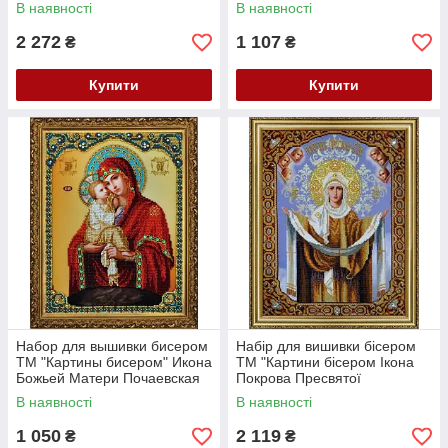
Небо Р-177
Чудотворца Р-182
В наявності
В наявності
2 272
1 107
₴
₴
Купити
Купити
Набор для вышивки бисером
Набір для вишивки бісером
ТМ "Картины бисером" Икона
ТМ "Картини бісером Ікона
Божьей Матери Почаевская
Покрова Пресвятої
Р-187
Богородиці Р-201
В наявності
В наявності
1 050
2 119
₴
₴