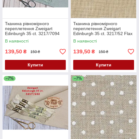
Тканина рівномірного
Тканина рівномірного
переплетення Zweigart
переплетення Zweigart
Edinburgh 35 ct. 3217/7094
Edinburgh 35 ct. 3217/52 Flax
Smoke Blue (Блакитний
(колір натурального льону)
В наявності
В наявності
серпанок)
139,50
139,50
₴
₴
150 ₴
150 ₴
Купити
Купити
–7%
–7%