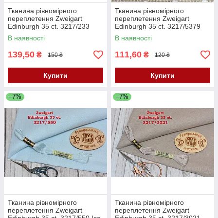
Тканина рівномірного
Тканина рівномірного
переплетення Zweigart
переплетення Zweigart
Edinburgh 35 ct. 3217/233
Edinburgh 35 ct. 3217/5379
Antique Ivory (антична
Raw linen/white dots (колір
В наявності
В наявності
слонова кістка)
сирого льону в б
139,50
111,60
₴
₴
150 ₴
120 ₴
Купити
Купити
–7%
–7%
Тканина рівномірного
Тканина рівномірного
переплетення Zweigart
переплетення Zweigart