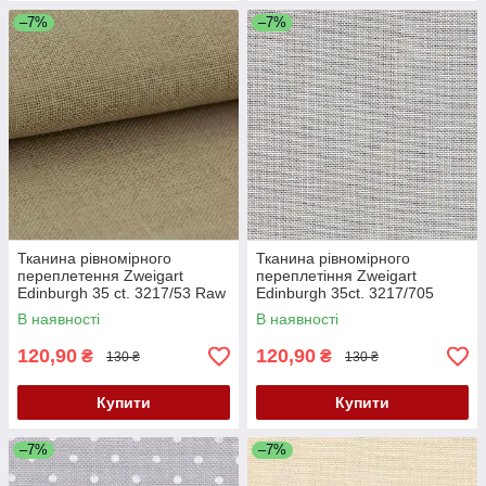
–7%
–7%
Тканина рівномірного
Тканина рівномірного
переплетення Zweigart
переплетіння Zweigart
Edinburgh 35 ct. 3217/53 Raw
Edinburgh 35ct. 3217/705
Linen (колір сирого льону)
Pearl Gray (Перлинний сірий)
В наявності
В наявності
120,90
120,90
₴
₴
130 ₴
130 ₴
Купити
Купити
–7%
–7%