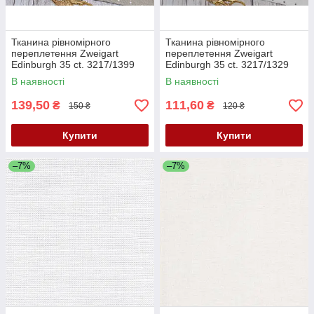
Тканина рівномірного
Тканина рівномірного
переплетення Zweigart
переплетення Zweigart
Edinburgh 35 ct. 3217/1399
Edinburgh 35 ct. 3217/1329
Колір льону з білими міні
Білий з сірими міні точками
В наявності
В наявності
точками
139,50
111,60
₴
₴
150 ₴
120 ₴
Купити
Купити
–7%
–7%