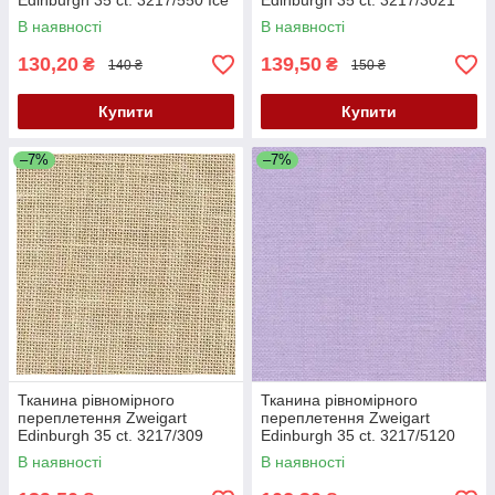
Edinburgh 35 ct. 3217/550 Ice
Edinburgh 35 ct. 3217/3021
Blue (Блакитний лід)
Nougat (Нуга)
В наявності
В наявності
130,20
139,50
₴
₴
140 ₴
150 ₴
Купити
Купити
–7%
–7%
Тканина рівномірного
Тканина рівномірного
переплетення Zweigart
переплетення Zweigart
Edinburgh 35 ct. 3217/309
Edinburgh 35 ct. 3217/5120
Light Mocha (Світлий мокко)
Lavender (Блакитний)
В наявності
В наявності