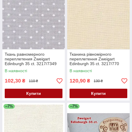
Ткань равномерного
Тканина рівномірного
переплетения Zweigart
переплетення Zweigart
Edinburgh 35 ct. 3217/7349
Edinburgh 35 ct. 3217/770
Gray, white dots (Серый в
Platinum (Платиновий)
В наявності
В наявності
белый горошек)
102,30
120,90
₴
₴
110 ₴
130 ₴
Купити
Купити
–7%
–7%