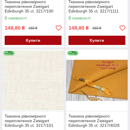
Тканина рівномірного
Тканина рівномірного
переплетення Zweigart
переплетення Zweigart
Edinburgh 35 ct. 3217/100
Edinburgh 35 ct. 3217/1111
White (білий)
Opalescent White Clear (білий
В наявності
В наявності
з перламутр)
148,80
148,80
₴
₴
160 ₴
160 ₴
Купити
Купити
–7%
–7%
Тканина рівномірного
Тканина рівномірного
переплетення Zweigart
переплетення Zweigart
Edinburgh 35 ct. 3217/101
Edinburgh 35 ct. 3217/4028