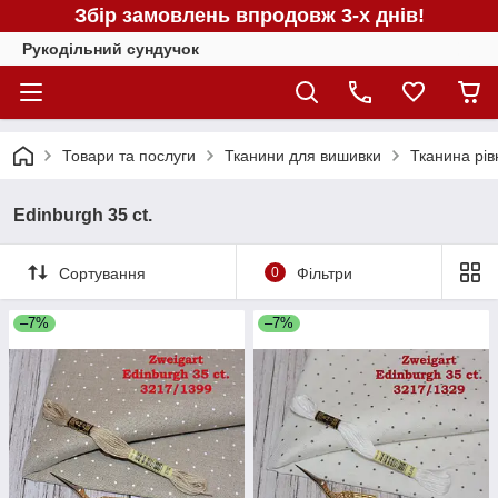
Збір замовлень впродовж 3-х днів!
Рукодільний сундучок
Товари та послуги
Тканини для вишивки
Тканина рів
Edinburgh 35 ct.
Сортування
0
Фільтри
–7%
–7%