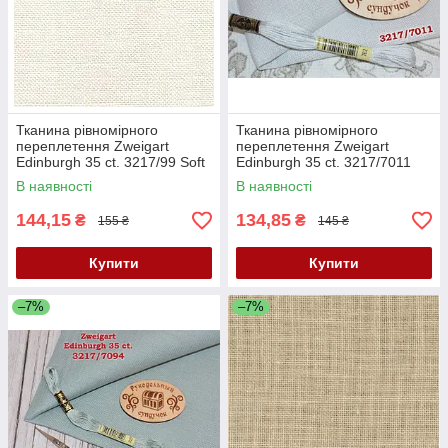
Тканина рівномірного
Тканина рівномірного
переплетення Zweigart
переплетення Zweigart
Edinburgh 35 ct. 3217/99 Soft
Edinburgh 35 ct. 3217/7011
Cream (Ніжний вершковий)
Silvery Moon
В наявності
В наявності
144,15
134,85
₴
₴
155 ₴
145 ₴
Купити
Купити
–7%
–7%