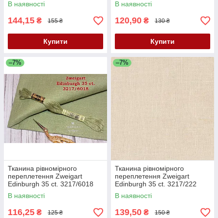
Antique White (античний
Sahara (Сахара)
В наявності
В наявності
білий, молочний)
144,15
120,90
₴
₴
155 ₴
130 ₴
Купити
Купити
–7%
–7%
Тканина рівномірного
Тканина рівномірного
переплетення Zweigart
переплетення Zweigart
Edinburgh 35 ct. 3217/6018
Edinburgh 35 ct. 3217/222
Agave (Агава, Хакі)
Cream (кремовий)
В наявності
В наявності
116,25
139,50
₴
₴
125 ₴
150 ₴