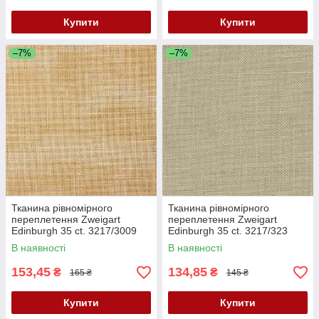
Купити
Купити
–7%
–7%
Тканина рівномірного
Тканина рівномірного
переплетення Zweigart
переплетення Zweigart
Edinburgh 35 ct. 3217/3009
Edinburgh 35 ct. 3217/323
Vintage Country Mocha
Summer Khaki (Літній хакі)
В наявності
В наявності
(Мокко неоднотонный)
153,45
134,85
₴
₴
165 ₴
145 ₴
Купити
Купити