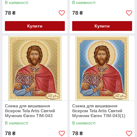
Олександр Невський ТІМ-044
Олександр Невський
В наявності
В наявності
ТІМ-044(1)
78
78
₴
₴
Купити
Купити
Схема для вишивання
Схема для вишивання
бісером Tela Artis Святий
бісером Tela Artis Святий
Мученик Євген ТІМ-043
Мученик Євген ТІМ-043(1)
В наявності
В наявності
78
78
₴
₴