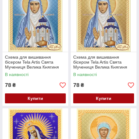
Схема для вишивання
Схема для вишивання
бісером Tela Artis Свята
бісером Tela Artis Свята
Мучениця Велика Княгиня
Мучениця Велика Княгиня
Єлизавета ТІМ-040(1)
Єлизавета ТІМ-040
В наявності
В наявності
78
78
₴
₴
Купити
Купити