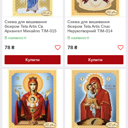
Схема для вишивання
Схема для вишивання
бісером Tela Artis Св.
бісером Tela Artis Спас
Архангел Михайло ТІМ-015
Нерукотворний ТІМ-014
В наявності
В наявності
78
78
₴
₴
Купити
Купити