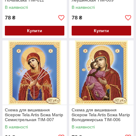
Почаївська ТІМ-011
Леушинская ТІМ-009
В наявності
В наявності
78
78
₴
₴
Купити
Купити
Схема для вишивання
Схема для вишивання
бісером Tela Artis Божа Матір
бісером Tela Artis Божа Матір
Семистрельная ТІМ-007
Володимирська ТІМ-006
В наявності
В наявності