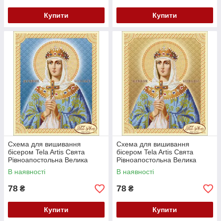
Купити
Купити
Схема для вишивання
Схема для вишивання
бісером Tela Artis Свята
бісером Tela Artis Свята
Рівноапостольна Велика
Рівноапостольна Велика
Княгиня Ольга ТІМ-042(1)
Княгиня Ольга ТІМ-042
В наявності
В наявності
78
78
₴
₴
Купити
Купити