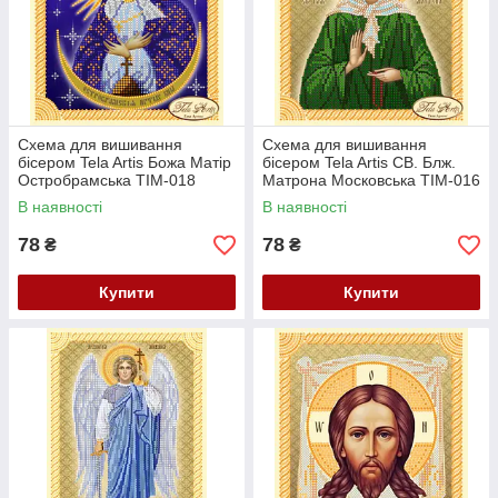
Схема для вишивання
Схема для вишивання
бісером Tela Artis Божа Матір
бісером Tela Artis СВ. Блж.
Остробрамська ТІМ-018
Матрона Московська ТІМ-016
В наявності
В наявності
78
78
₴
₴
Купити
Купити