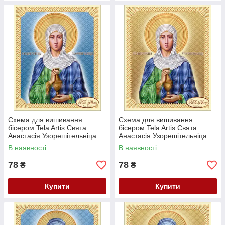
Схема для вишивання
Схема для вишивання
бісером Tela Artis Свята
бісером Tela Artis Свята
Анастасія Узорешітельніца
Анастасія Узорешітельніца
ТІМ-041(1)
ТІМ-041
В наявності
В наявності
78
78
₴
₴
Купити
Купити