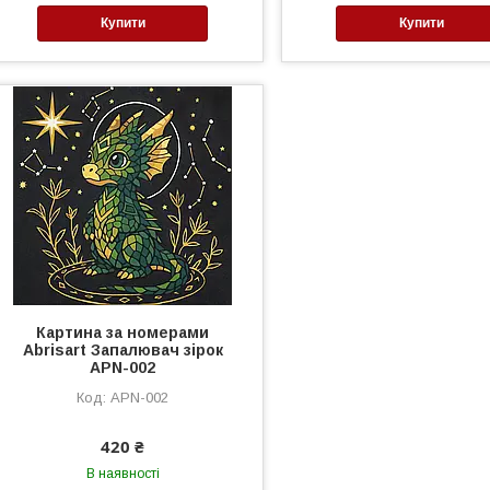
Купити
Купити
Картина за номерами
Abrisart Запалювач зірок
APN-002
APN-002
420 ₴
В наявності