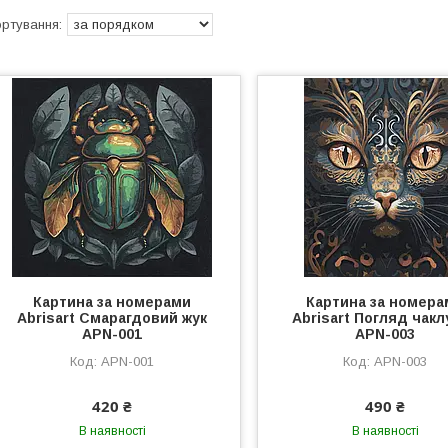
Картина за номерами
Картина за номера
Abrisart Смарагдовий жук
Abrisart Погляд чакл
APN-001
APN-003
APN-001
APN-003
420 ₴
490 ₴
В наявності
В наявності