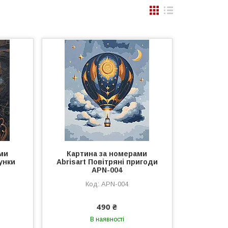
ми
Картина за номерами
унки
Abrisart Повітряні пригоди
APN-004
APN-004
490 ₴
В наявності