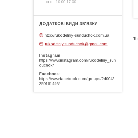
пн-пт: 10:00-17:00
http://rukodelniy-sunduchok.com.ua
rukodelniy.sunduchok@gmail.com
Instagram
https://www.instagram.com/rukodelniy_sun
duchok/
Facebook
https://www.facebook.com/groups/240043
250161446/